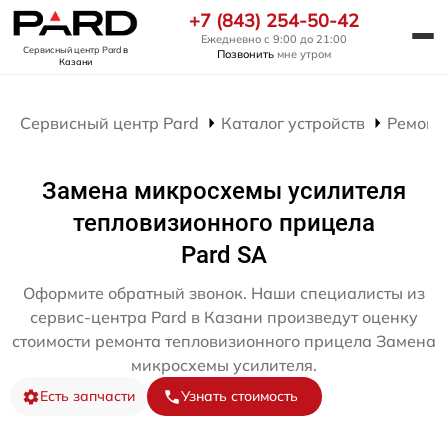
+7 (843) 254-50-42
Ежедневно с 9:00 до 21:00
Сервисный центр Pard
в
Позвонить
мне утром
Казани
Сервисный центр Pard
Каталог устройств
Ремонт
Замена микросхемы усилителя
тепловизионного прицела
Pard SA
Оформите обратный звонок. Наши специалисты из
сервис-центра Pard в Казани произведут оценку
стоимости ремонта тепловизионного прицела Замена
микросхемы усилителя.
Есть запчасти
Узнать стоимость