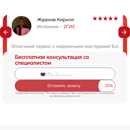
Жданов Кирилл
Нужна консультация?
Источник –
2ГИС
Закажите бесплатную консультацию
Отличный сервис с надежными мастерами! Благодар
Бесплатная консультация со
специалистом
Оставить заявку
Нажимая на кнопку "Оставить заявку" Вы соглашаетесь c
политикой
конфиденциальности