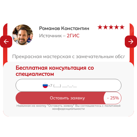
Романов Константин
Нужна консультация?
Источник –
2ГИС
Закажите бесплатную консультацию
Прекрасная мастерская с замечательным обслужива
Бесплатная консультация со
специалистом
Оставить заявку
Нажимая на кнопку "Оставить заявку" Вы соглашаетесь c
политикой
конфиденциальности