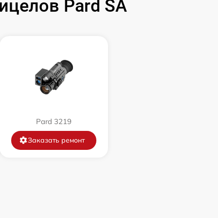
ицелов Pard SA
2000 р
4900 р
1300 р
1200 р
Pard 3219
630 р
Заказать ремонт
500 р
700 р
800 р