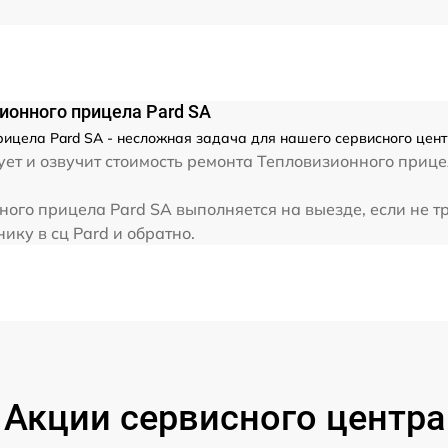
от 60 мин
от 60 мин
ионного прицела Pard SA
ицела Pard SA - несложная задача для нашего сервисного центр
ет и озвучит стоимость ремонта Тепловизионного прице
от 60 мин
ого прицела Pard SA выполняется на выезде, если не т
от 60 мин
ику в сц Pard и обратно.
от 60 мин
от 60 мин
от 60 мин
Акции сервисного центра