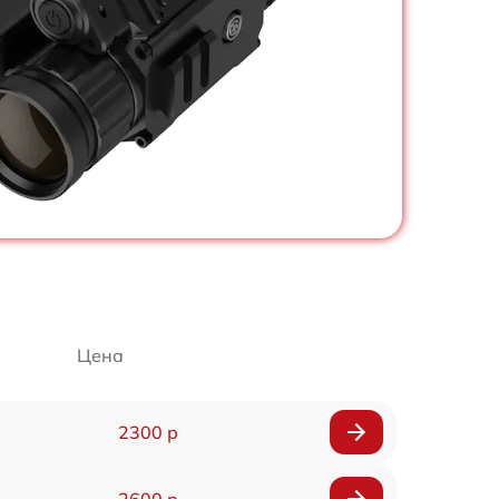
Цена
2300 р
2600 р