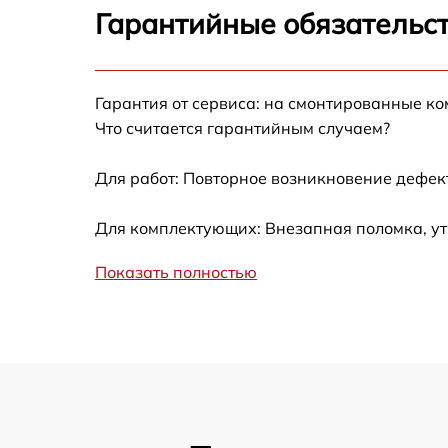
Гарантийные обязательст
Не работает батарейный отсек
Разбита линза видоискателя (окуляр)
Гарантия от сервиса: на смонтированные к
Что считается гарантийным случаем?
Ремонт разъема питания
Для работ: Повторное возникновение дефект
Замена процессора CPU
Для комплектующих: Внезапная поломка, ут
Ремонт Wi-Fi модуля
Показать полностью
Ремонт и замена аккумулятора
Восстановление цепи питания
Замена дисплея