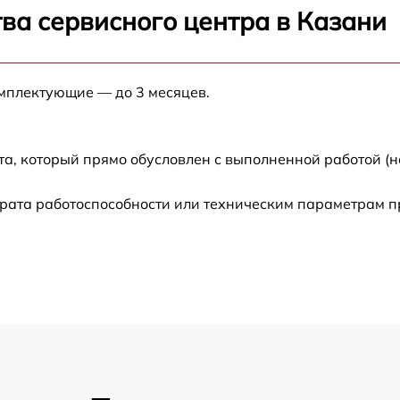
ва сервисного центра в Казани
от 60 мин
от 60 мин
омплектующие — до 3 месяцев.
от 60 мин
а, который прямо обусловлен с выполненной работой (н
от 60 мин
рата работоспособности или техническим параметрам п
от 60 мин
от 60 мин
от 60 мин
от 60 мин