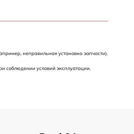
3300 р
2700 р
720 р
апример, неправильная установка запчасти).
3500 р
ри соблюдении условий эксплуатации.
1100 р
1600 р
1600 р
1200 р