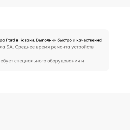
1300 р
1100 р
а Pard в Казани. Выполним быстро и качественно!
ла SA. Среднее время ремонта устройств
800 р
ребует специального оборудования и
2300 р
2300 р
1200 р
1800 р