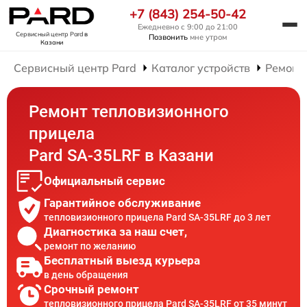
+7 (843) 254-50-42
Ежедневно с 9:00 до 21:00
Сервисный центр Pard
в
Позвонить
мне утром
Казани
Сервисный центр Pard
Каталог устройств
Ремонт
Ремонт тепловизионного
прицела
Pard SA-35LRF в Казани
Официальный сервис
Гарантийное обслуживание
тепловизионного прицела Pard SA-35LRF до 3 лет
Диагностика за наш счет,
ремонт по желанию
Бесплатный выезд курьера
в день обращения
Срочный ремонт
тепловизионного прицела Pard SA-35LRF от 35 минут