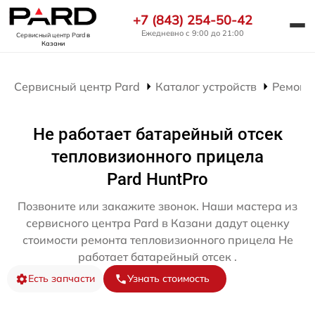
+7 (843) 254-50-42
Ежедневно с 9:00 до 21:00
Сервисный центр Pard
в
Казани
Сервисный центр Pard
Каталог устройств
Ремонт
Не работает батарейный отсек
тепловизионного прицела
Pard HuntPro
Позвоните или закажите звонок. Наши мастера из
сервисного центра Pard в Казани дадут оценку
стоимости ремонта тепловизионного прицела Не
работает батарейный отсек .
Есть запчасти
Узнать стоимость