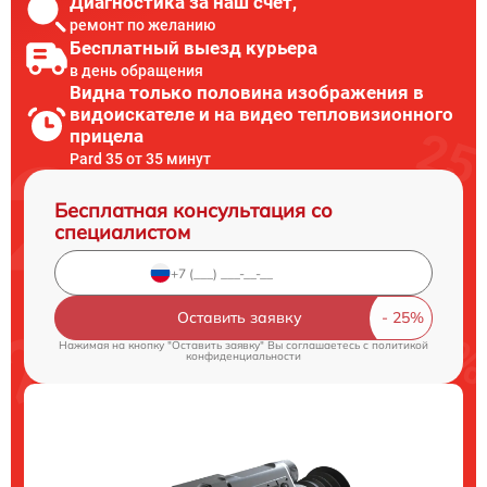
Диагностика за наш счет,
ремонт по желанию
Бесплатный выезд курьера
в день обращения
Видна только половина изображения в
видоискателе и на видео тепловизионного
прицела
Pard 35 от 35 минут
Бесплатная консультация со
специалистом
Оставить заявку
Нажимая на кнопку "Оставить заявку" Вы соглашаетесь c
политикой
конфиденциальности