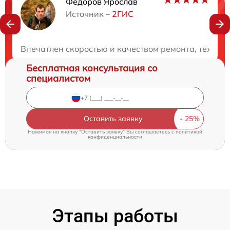
Федоров Ярослав
Нужна консультация?
Источник –
2ГИС
Закажите бесплатную консультацию
Впечатлен скоростью и качеством ремонта, техник
Бесплатная консультация со
специалистом
Оставить заявку
Нажимая на кнопку "Оставить заявку" Вы соглашаетесь c
политикой
конфиденциальности
Этапы работы