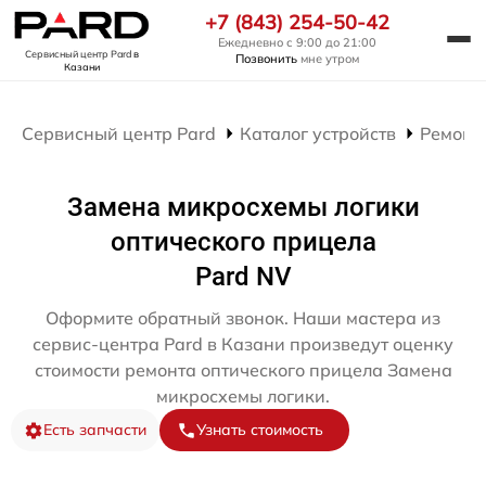
+7 (843) 254-50-42
Ежедневно с 9:00 до 21:00
Сервисный центр Pard
в
Позвонить
мне утром
Казани
Сервисный центр Pard
Каталог устройств
Ремонт
Замена микросхемы логики
оптического прицела
Pard NV
Оформите обратный звонок. Наши мастера из
сервис-центра Pard в Казани произведут оценку
стоимости ремонта оптического прицела Замена
микросхемы логики.
Есть запчасти
Узнать стоимость