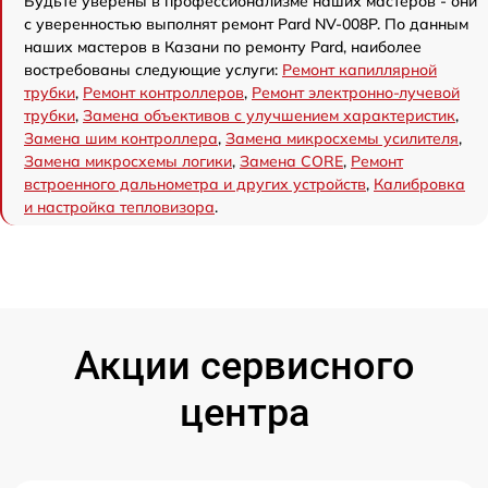
Будьте уверены в профессионализме наших мастеров - они
с уверенностью выполнят ремонт Pard NV-008P. По данным
наших мастеров в Казани по ремонту Pard, наиболее
востребованы следующие услуги:
Ремонт капиллярной
трубки
,
Ремонт контроллеров
,
Ремонт электронно-лучевой
трубки
,
Замена объективов с улучшением характеристик
,
Замена шим контроллера
,
Замена микросхемы усилителя
,
Замена микросхемы логики
,
Замена CORE
,
Ремонт
встроенного дальнометра и других устройств
,
Калибровка
и настройка тепловизора
.
Акции сервисного
центра