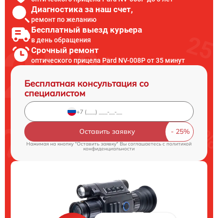
Диагностика за наш счет,
ремонт по желанию
Бесплатный выезд курьера
в день обращения
Срочный ремонт
оптического прицела Pard NV-008P от 35 минут
Бесплатная консультация со
специалистом
Оставить заявку
Нажимая на кнопку "Оставить заявку" Вы соглашаетесь c
политикой
конфиденциальности