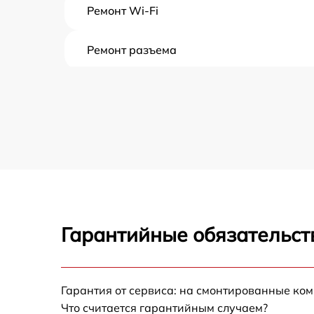
Ремонт Wi-Fi
Ремонт разъема
Замена дисплея (экрана)
Замена матрицы
Ремонт цепи питания
Замена USB порта
Гарантийные обязательст
Замена процессора
Замена аккумулятора
Гарантия от сервиса: на смонтированные ко
Что считается гарантийным случаем?