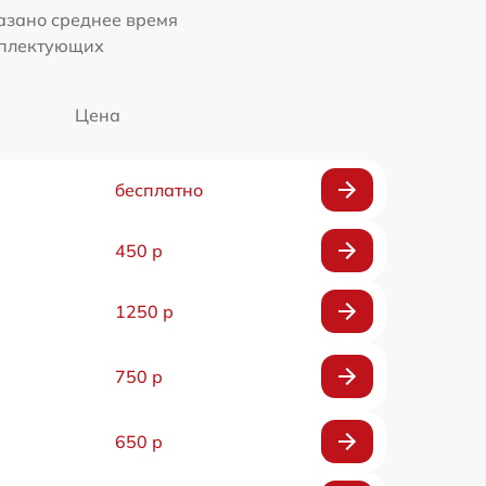
казано среднее время
мплектующих
Цена
бесплатно
450 р
1250 р
750 р
650 р